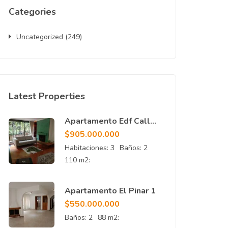
Categories
Uncategorized
(249)
Latest Properties
Apartamento Edf Calle
71
$905.000.000
Habitaciones:
3
Baños:
2
110 m2:
Apartamento El Pinar 1
$550.000.000
Baños:
2
88 m2: