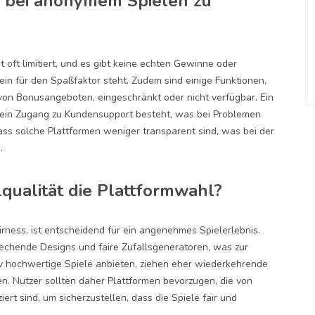
 bei anonymem Spielen zu
 oft limitiert, und es gibt keine echten Gewinne oder
ein für den Spaßfaktor steht. Zudem sind einige Funktionen,
von Bonusangeboten, eingeschränkt oder nicht verfügbar. Ein
 kein Zugang zu Kundensupport besteht, was bei Problemen
dass solche Plattformen weniger transparent sind, was bei der
.
lqualität die Plattformwahl?
airness, ist entscheidend für ein angenehmes Spielerlebnis.
rechende Designs und faire Zufallsgeneratoren, was zur
ativ hochwertige Spiele anbieten, ziehen eher wiederkehrende
n. Nutzer sollten daher Plattformen bevorzugen, die von
rt sind, um sicherzustellen, dass die Spiele fair und