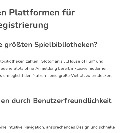
en Plattformen für
egistrierung
e größten Spielbibliotheken?
lbibliotheken zählen „Slotomania“, „House of Fun“ und
chiedene Slots ohne Anmeldung bereit, inklusive moderner
s ermöglicht den Nutzern, eine große Vielfalt zu entdecken,
en durch Benutzerfreundlichkeit
eine intuitive Navigation, ansprechendes Design und schnelle