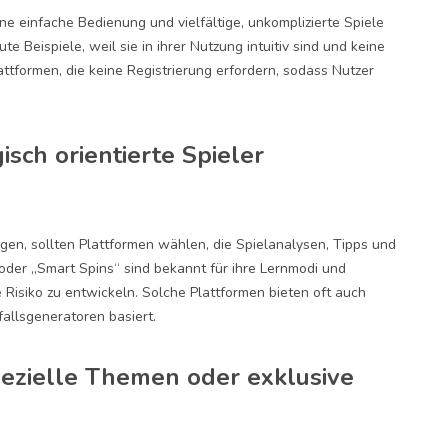
ine einfache Bedienung und vielfältige, unkomplizierte Spiele
te Beispiele, weil sie in ihrer Nutzung intuitiv sind und keine
lattformen, die keine Registrierung erfordern, sodass Nutzer
isch orientierte Spieler
gen, sollten Plattformen wählen, die Spielanalysen, Tipps und
 oder „Smart Spins“ sind bekannt für ihre Lernmodi und
Risiko zu entwickeln. Solche Plattformen bieten oft auch
fallsgeneratoren basiert.
ezielle Themen oder exklusive