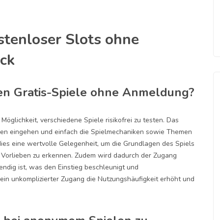
stenloser Slots ohne
ick
ten Gratis-Spiele ohne Anmeldung?
öglichkeit, verschiedene Spiele risikofrei zu testen. Das
ungen eingehen und einfach die Spielmechaniken sowie Themen
dies eine wertvolle Gelegenheit, um die Grundlagen des Spiels
en Vorlieben zu erkennen. Zudem wird dadurch der Zugang
endig ist, was den Einstieg beschleunigt und
ein unkomplizierter Zugang die Nutzungshäufigkeit erhöht und