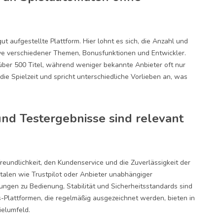
gut aufgestellte Plattform. Hier lohnt es sich, die Anzahl und
sive verschiedener Themen, Bonusfunktionen und Entwickler.
über 500 Titel, während weniger bekannte Anbieter oft nur
 die Spielzeit und spricht unterschiedliche Vorlieben an, was
d Testergebnisse sind relevant
eundlichkeit, den Kundenservice und die Zuverlässigkeit der
rtalen wie Trustpilot oder Anbieter unabhängiger
tungen zu Bedienung, Stabilität und Sicherheitsstandards sind
s-Plattformen, die regelmäßig ausgezeichnet werden, bieten in
ielumfeld.