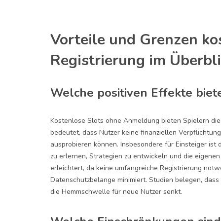
Vorteile und Grenzen ko
Registrierung im Überbl
Welche positiven Effekte bie
Kostenlose Slots ohne Anmeldung bieten Spielern die M
bedeutet, dass Nutzer keine finanziellen Verpflicht
ausprobieren können. Insbesondere für Einsteiger ist 
zu erlernen, Strategien zu entwickeln und die eigen
erleichtert, da keine umfangreiche Registrierung notw
Datenschutzbelange minimiert. Studien belegen, dass 
die Hemmschwelle für neue Nutzer senkt.