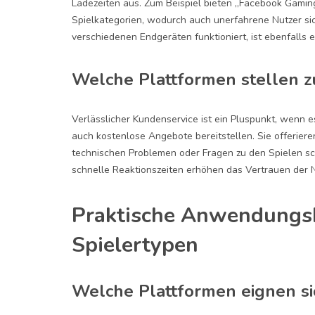
Ladezeiten aus. Zum Beispiel bieten „Facebook Gamin
Spielkategorien, wodurch auch unerfahrene Nutzer sic
verschiedenen Endgeräten funktioniert, ist ebenfalls e
Welche Plattformen stellen z
Verlässlicher Kundenservice ist ein Pluspunkt, wenn 
auch kostenlose Angebote bereitstellen. Sie offeriere
technischen Problemen oder Fragen zu den Spielen sch
schnelle Reaktionszeiten erhöhen das Vertrauen der Nu
Praktische Anwendungsb
Spielertypen
Welche Plattformen eignen si