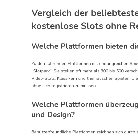
Vergleich der beliebtest
kostenlose Slots ohne R
Welche Plattformen bieten di
Zu den führenden Plattformen mit umfangreichen Spie
„Slotpark“. Sie stellen oft mehr als 300 bis 500 vers
Video-Slots, Klassikern und thematischen Spielen. Die
ohne sich registrieren zu müssen.
Welche Plattformen überzeug
und Design?
Benutzerfreundliche Plattformen zeichnen sich durch 