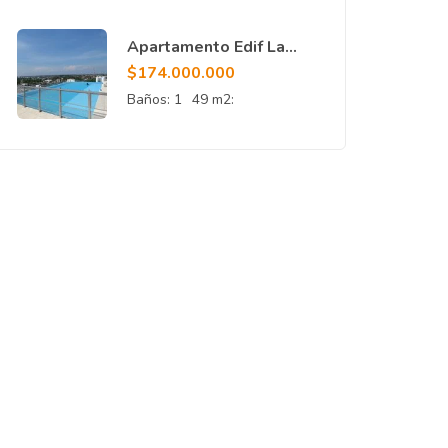
Apartamento Edif La
Luna
$174.000.000
Baños:
1
49 m2: