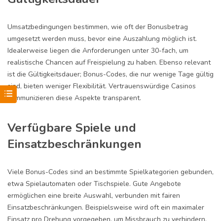
Umsatzbedingungen bestimmen, wie oft der Bonusbetrag
umgesetzt werden muss, bevor eine Auszahlung möglich ist.
Idealerweise liegen die Anforderungen unter 30-fach, um
realistische Chancen auf Freispielung zu haben. Ebenso relevant
ist die Gültigkeitsdauer; Bonus-Codes, die nur wenige Tage gültig
sind, bieten weniger Flexibilität. Vertrauenswürdige Casinos
kommunizieren diese Aspekte transparent.
Verfügbare Spiele und
Einsatzbeschränkungen
Viele Bonus-Codes sind an bestimmte Spielkategorien gebunden,
etwa Spielautomaten oder Tischspiele. Gute Angebote
ermöglichen eine breite Auswahl, verbunden mit fairen
Einsatzbeschränkungen. Beispielsweise wird oft ein maximaler
Einsatz pro Drehung vorgegeben, um Missbrauch zu verhindern,