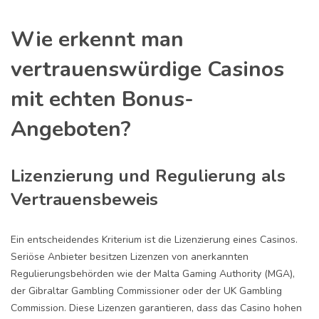
Wie erkennt man
vertrauenswürdige Casinos
mit echten Bonus-
Angeboten?
Lizenzierung und Regulierung als
Vertrauensbeweis
Ein entscheidendes Kriterium ist die Lizenzierung eines Casinos.
Seriöse Anbieter besitzen Lizenzen von anerkannten
Regulierungsbehörden wie der Malta Gaming Authority (MGA),
der Gibraltar Gambling Commissioner oder der UK Gambling
Commission. Diese Lizenzen garantieren, dass das Casino hohen