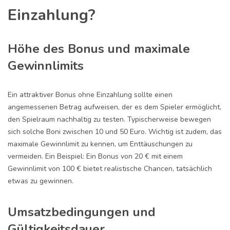
Einzahlung?
Höhe des Bonus und maximale
Gewinnlimits
Ein attraktiver Bonus ohne Einzahlung sollte einen
angemessenen Betrag aufweisen, der es dem Spieler ermöglicht,
den Spielraum nachhaltig zu testen. Typischerweise bewegen
sich solche Boni zwischen 10 und 50 Euro. Wichtig ist zudem, das
maximale Gewinnlimit zu kennen, um Enttäuschungen zu
vermeiden. Ein Beispiel: Ein Bonus von 20 € mit einem
Gewinnlimit von 100 € bietet realistische Chancen, tatsächlich
etwas zu gewinnen.
Umsatzbedingungen und
Gültigkeitsdauer