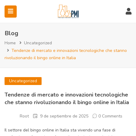
Blog
ubmenu (Servicios)
Home
Uncategorized
Tendenze di mercato e innovazioni tecnologiche che stanno
rivoluzionando il bingo online in Italia
Uncategorized
Tendenze di mercato e innovazioni tecnologiche
che stanno rivoluzionando il bingo online in Italia
Root
9 de septiembre de 2025
0 Comments
Il settore del bingo online in Italia sta vivendo una fase di