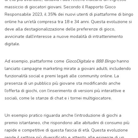
massiccio di giocatori giovani. Secondo il Rapporto Gioco
Responsabile 2023, il 35% dei nuovi utenti di piattaforme di bingo
online ha un’età compresa tra 18 e 34 anni. Questa evoluzione si
deve alla destagionalizzazione delle preferenze di gioco,
avvicinate dall’interesse a nuove modalità di intrattenimento
digitale.
Ad esempio, piattaforme come
GiocoDigitale
e
888 Bingo
hanno
lanciato campagne marketing mirate a giovani adulti, includendo
funzionalità social e premi legati alle community online. La
presenza di un pubblico più giovane sta modificando anche
l’offerta di giochi, con l’inserimento di versioni più interattive e
sociali, come le stanze di chat e i tornei multigiocatore.
Un esempio pratico riguarda anche l’introduzione di giochi a
premio istantaneo, che rispondono alle abitudini di consumo più
rapide e competitive di questa fascia di età. Questa evoluzione
rende il settore più diversificato e attento alle esigenze di un