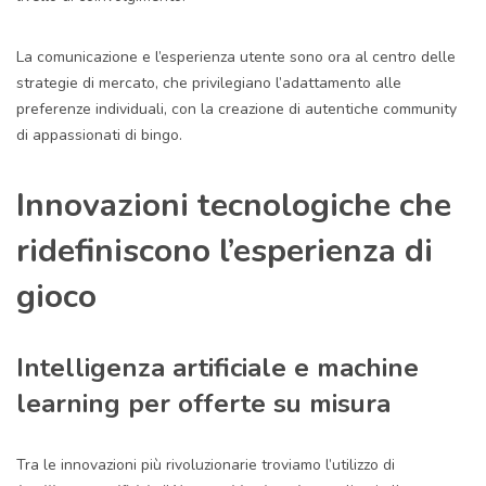
La comunicazione e l’esperienza utente sono ora al centro delle
strategie di mercato, che privilegiano l’adattamento alle
preferenze individuali, con la creazione di autentiche community
di appassionati di bingo.
Innovazioni tecnologiche che
ridefiniscono l’esperienza di
gioco
Intelligenza artificiale e machine
learning per offerte su misura
Tra le innovazioni più rivoluzionarie troviamo l’utilizzo di