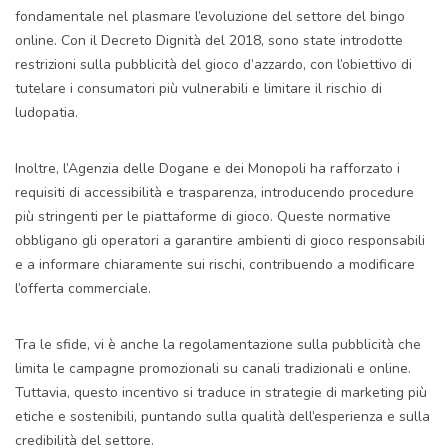
fondamentale nel plasmare l’evoluzione del settore del bingo
online. Con il Decreto Dignità del 2018, sono state introdotte
restrizioni sulla pubblicità del gioco d’azzardo, con l’obiettivo di
tutelare i consumatori più vulnerabili e limitare il rischio di
ludopatia.
Inoltre, l’Agenzia delle Dogane e dei Monopoli ha rafforzato i
requisiti di accessibilità e trasparenza, introducendo procedure
più stringenti per le piattaforme di gioco. Queste normative
obbligano gli operatori a garantire ambienti di gioco responsabili
e a informare chiaramente sui rischi, contribuendo a modificare
l’offerta commerciale.
Tra le sfide, vi è anche la regolamentazione sulla pubblicità che
limita le campagne promozionali su canali tradizionali e online.
Tuttavia, questo incentivo si traduce in strategie di marketing più
etiche e sostenibili, puntando sulla qualità dell’esperienza e sulla
credibilità del settore.