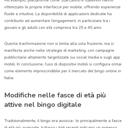
Ad esempio, piattaforme come
StarCasinò
e
ItaliaWin
hanno
ottimizzato le proprie interfacce per mobile, offrendo esperienze
fluide e intuitive. La disponibilità di applicazioni dedicate ha
contribuito ad aumentare l’engagement, in particolare tra i
giovani e gli adulti con età compresa tra 25 e 45 anni.
Questa trasformazione non si limita alla sola fruizione, ma si
manifesta anche nelle strategie di marketing, con campagne
pubblicitarie altamente targetizzate sui social media e sugli app
mobili. In conclusione, l’uso di dispositivi mobili si configura ormai
come elemento imprescindibile per il mercato del bingo online in
Italia.
Modifiche nelle fasce di età più
attive nel bingo digitale
Tradizionalmente, il bingo era associa- to principalmente a fasce
di età più avanzate, tuttavia i dati recenti indicano un ingresso