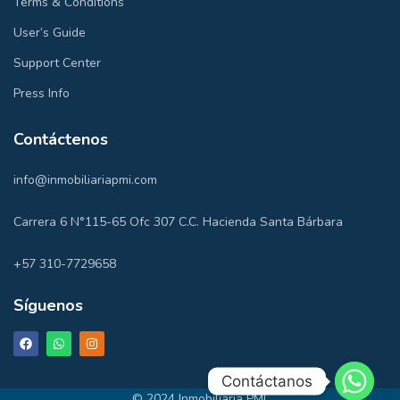
Terms & Conditions
User’s Guide
Support Center
Press Info
Contáctenos
info@inmobiliariapmi.com
Carrera 6 N°115-65 Ofc 307 C.C. Hacienda Santa Bárbara
+57 310-7729658
Síguenos
Contáctanos
© 2024 Inmobiliaria PMI.