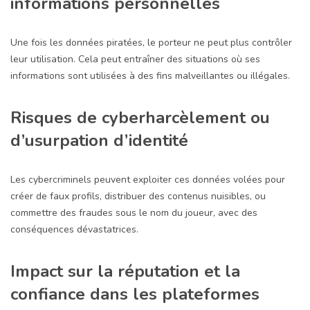
informations personnelles
Une fois les données piratées, le porteur ne peut plus contrôler
leur utilisation. Cela peut entraîner des situations où ses
informations sont utilisées à des fins malveillantes ou illégales.
Risques de cyberharcèlement ou
d’usurpation d’identité
Les cybercriminels peuvent exploiter ces données volées pour
créer de faux profils, distribuer des contenus nuisibles, ou
commettre des fraudes sous le nom du joueur, avec des
conséquences dévastatrices.
Impact sur la réputation et la
confiance dans les plateformes