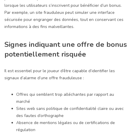
lorsque les utilisateurs s’inscrivent pour bénéficier d’un bonus.
Par exemple, un site frauduleux peut simuler une interface
sécurisée pour engranger des données, tout en conservant ces
informations à des fins malveillantes.
Signes indiquant une offre de bonus
potentiellement risquée
Il est essentiel pour le joueur d’être capable d’identifier les
signaux d’alarme d’une offre frauduleuse :
Offres qui semblent trop alléchantes par rapport au
marché
Sites web sans politique de confidentialité claire ou avec
des fautes d’orthographe
Absence de mentions légales ou de certifications de
régulation