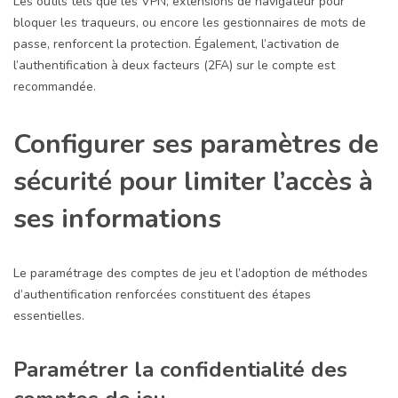
Les outils tels que les VPN, extensions de navigateur pour
bloquer les traqueurs, ou encore les gestionnaires de mots de
passe, renforcent la protection. Également, l’activation de
l’authentification à deux facteurs (2FA) sur le compte est
recommandée.
Configurer ses paramètres de
sécurité pour limiter l’accès à
ses informations
Le paramétrage des comptes de jeu et l’adoption de méthodes
d’authentification renforcées constituent des étapes
essentielles.
Paramétrer la confidentialité des