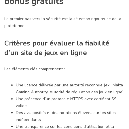
bonus gratuits
Le premier pas vers la sécurité est la sélection rigoureuse de la
plateforme.
Critères pour évaluer la fiabilité
d’un site de jeux en ligne
Les éléments clés comprennent :
Une licence délivrée par une autorité reconnue (ex : Malta
Gaming Authority, Autorité de régulation des jeux en ligne)
Une présence d’un protocole HTTPS avec certificat SSL
valide
Des avis positifs et des notations élevées sur les sites
indépendants
Une transparence sur les conditions d’utilisation et la