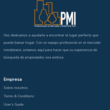
Nos dedicamos a ayudarle a encontrar el lugar perfecto que
pueda llamar hogar. Con un equipo profesional en el mercado
inmobiliario, estamos aquí para hacer que su experiencia de
búsqueda de propiedades sea exitosa.
Empresa
Sobre nosotros
Terms & Conditions
User’s Guide