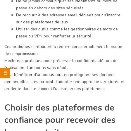
De ne jamais communiquer ses identifiants ou mots de
passe en dehors des sites sécurisés
De recourir à des adresses email dédiées pour s’inscrire
sur des plateformes de jeux
Utiliser des outils comme les gestionnaires de mots de
passe ou VPN pour renforcer la sécurité
Ces pratiques contribuent à réduire considérablement le risque
de compromission.
Meilleures pratiques pour préserver la confidentialité lors de
l’utilisation d’un bonus sans dépôt
Pour bénéficier d’un bonus tout en protégeant ses données
personnelles, il est crucial d’adopter une approche structurée et
prudente dans le choix et l’utilisation des plateformes.
Choisir des plateformes de
confiance pour recevoir des