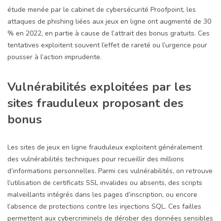
étude menée par le cabinet de cybersécurité Proofpoint, les
attaques de phishing liées aux jeux en ligne ont augmenté de 30
% en 2022, en partie à cause de l’attrait des bonus gratuits. Ces
tentatives exploitent souvent l’effet de rareté ou l’urgence pour
pousser à l’action imprudente.
Vulnérabilités exploitées par les
sites frauduleux proposant des
bonus
Les sites de jeux en ligne frauduleux exploitent généralement
des vulnérabilités techniques pour recueillir des millions
d’informations personnelles. Parmi ces vulnérabilités, on retrouve
l’utilisation de certificats SSL invalides ou absents, des scripts
malveillants intégrés dans les pages d’inscription, ou encore
l’absence de protections contre les injections SQL. Ces failles
permettent aux cybercriminels de dérober des données sensibles