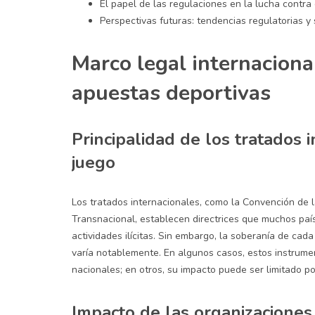
El papel de las regulaciones en la lucha contra
Perspectivas futuras: tendencias regulatorias y 
Marco legal internacional
apuestas deportivas
Principalidad de los tratados 
juego
Los tratados internacionales, como la Convención de 
Transnacional, establecen directrices que muchos país
actividades ilícitas. Sin embargo, la soberanía de cada
varía notablemente. En algunos casos, estos instrume
nacionales; en otros, su impacto puede ser limitado po
Impacto de las organizaciones