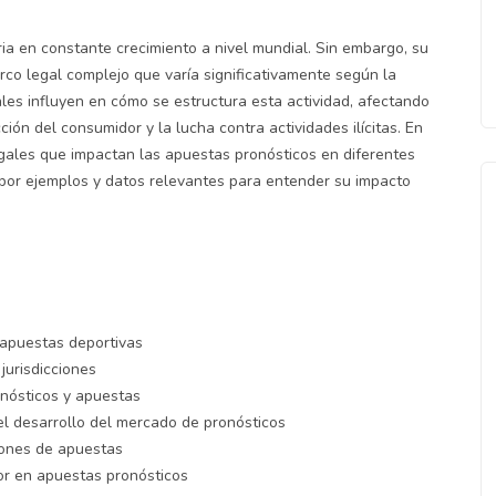
ia en constante crecimiento a nivel mundial. Sin embargo, su
co legal complejo que varía significativamente según la
ales influyen en cómo se estructura esta actividad, afectando
ión del consumidor y la lucha contra actividades ilícitas. En
legales que impactan las apuestas pronósticos en diferentes
 por ejemplos y datos relevantes para entender su impacto
s apuestas deportivas
jurisdicciones
onósticos y apuestas
el desarrollo del mercado de pronósticos
ciones de apuestas
or en apuestas pronósticos