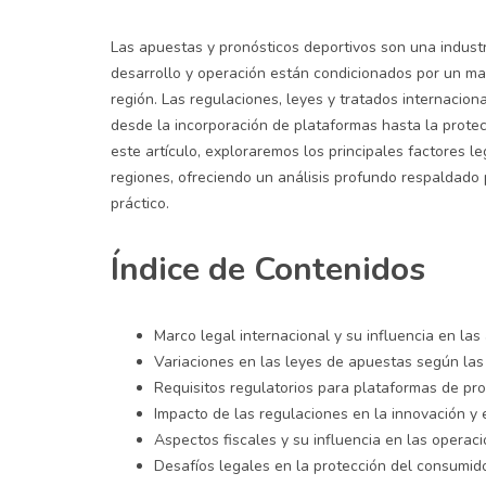
Las apuestas y pronósticos deportivos son una industr
desarrollo y operación están condicionados por un mar
región. Las regulaciones, leyes y tratados internacion
desde la incorporación de plataformas hasta la protecc
este artículo, exploraremos los principales factores 
regiones, ofreciendo un análisis profundo respaldado
práctico.
Índice de Contenidos
Marco legal internacional y su influencia en la
Variaciones en las leyes de apuestas según las 
Requisitos regulatorios para plataformas de pr
Impacto de las regulaciones en la innovación y 
Aspectos fiscales y su influencia en las opera
Desafíos legales en la protección del consumid