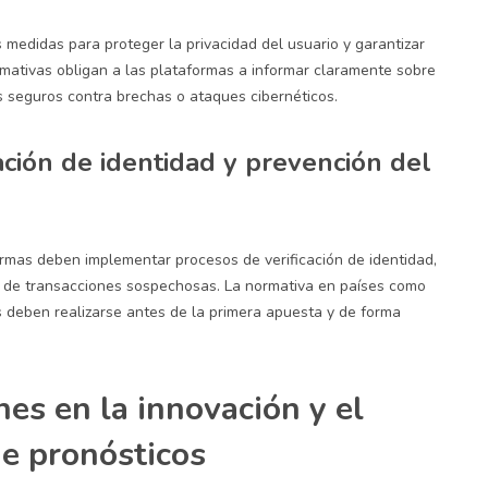
 medidas para proteger la privacidad del usuario y garantizar
rmativas obligan a las plataformas a informar claramente sobre
s seguros contra brechas o ataques cibernéticos.
ación de identidad y prevención del
formas deben implementar procesos de verificación de identidad,
is de transacciones sospechosas. La normativa en países como
s deben realizarse antes de la primera apuesta y de forma
nes en la innovación y el
de pronósticos