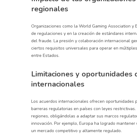
regionales
Organizaciones como la World Gaming Association y E
de regulaciones y en la creación de estándares intern
del fraude. La presión y colaboración internacional 
ciertos requisitos universales para operar en múltiples
entre Estados.
Limitaciones y oportunidades 
internacionales
Los acuerdos internacionales ofrecen oportunidades p
barreras regulatorias en países con leyes restrictivas
regiones, obligándolas a adaptar sus marcos regulator
innovación. Por ejemplo, Europa ha logrado mantener u
un mercado competitivo y altamente regulado.