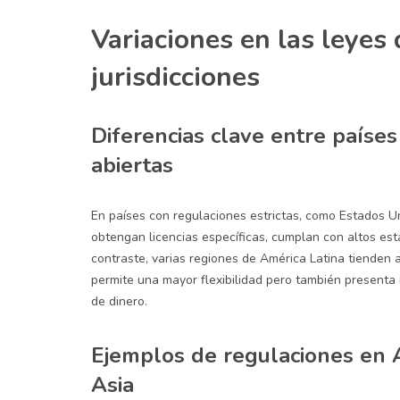
Variaciones en las leyes
jurisdicciones
Diferencias clave entre países
abiertas
En países con regulaciones estrictas, como Estados Un
obtengan licencias específicas, cumplan con altos est
contraste, varias regiones de América Latina tienden 
permite una mayor flexibilidad pero también presenta 
de dinero.
Ejemplos de regulaciones en A
Asia