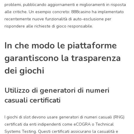
problemi, pubblicando aggiornamenti e miglioramenti in risposta
alle critiche. Un esempio concreto: 888casino ha implementato
recentemente nuove funzionalità di auto-esclusione per
rispondere alle richieste di gioco responsabile.
In che modo le piattaforme
garantiscono la trasparenza
dei giochi
Utilizzo di generatori di numeri
casuali certificati
I giochi di slot devono usare generatori di numeri casuali (RNG)
certificati da enti indipendenti come eCOGRA o Technical
Systems Testing. Questi certificati assicurano la casualità e