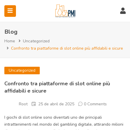
Blog
ubmenu (Servicios)
Home
Uncategorized
Confronto tra piattaforme di slot online più affidabili e sicure
Uncategorized
Confronto tra piattaforme di slot online più
affidabili e sicure
Root
25 de abril de 2025
0 Comments
I giochi di slot online sono diventati uno dei principali
intrattenimenti nel mondo del gambling digitale, attirando milioni