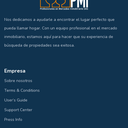
Nos dedicamos a ayudarle a encontrar el lugar perfecto que
pueda llamar hogar. Con un equipo profesional en el mercado
inmobiliario, estamos aquí para hacer que su experiencia de
búsqueda de propiedades sea exitosa.
Empresa
Sobre nosotros
Terms & Conditions
User’s Guide
Support Center
Press Info