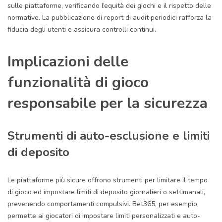
sulle piattaforme, verificando l’equità dei giochi e il rispetto delle
normative. La pubblicazione di report di audit periodici rafforza la
fiducia degli utenti e assicura controlli continui.
Implicazioni delle
funzionalità di gioco
responsabile per la sicurezza
Strumenti di auto-esclusione e limiti
di deposito
Le piattaforme più sicure offrono strumenti per limitare il tempo
di gioco ed impostare limiti di deposito giornalieri o settimanali,
prevenendo comportamenti compulsivi. Bet365, per esempio,
permette ai giocatori di impostare limiti personalizzati e auto-