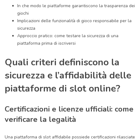
In che modo le piattaforme garantiscono la trasparenza dei
giochi
Implicazioni delle funzionalità di gioco responsabile per la
sicurezza
Approccio pratico: come testare la sicurezza di una
piattaforma prima di iscriversi
Quali criteri definiscono la
sicurezza e l’affidabilità delle
piattaforme di slot online?
Certificazioni e licenze ufficiali: come
verificare la legalità
Una piattaforma di slot affidabile possiede certificazioni rilasciate