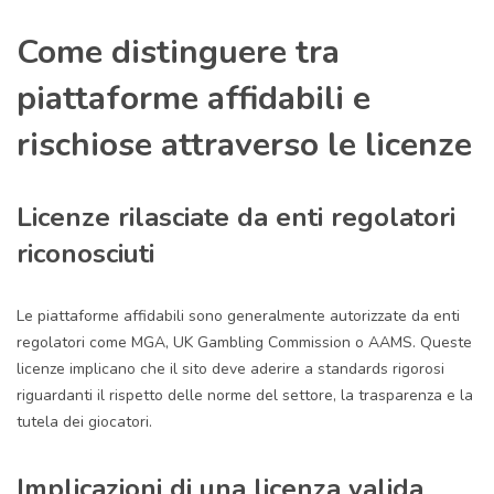
Come distinguere tra
piattaforme affidabili e
rischiose attraverso le licenze
Licenze rilasciate da enti regolatori
riconosciuti
Le piattaforme affidabili sono generalmente autorizzate da enti
regolatori come MGA, UK Gambling Commission o AAMS. Queste
licenze implicano che il sito deve aderire a standards rigorosi
riguardanti il rispetto delle norme del settore, la trasparenza e la
tutela dei giocatori.
Implicazioni di una licenza valida