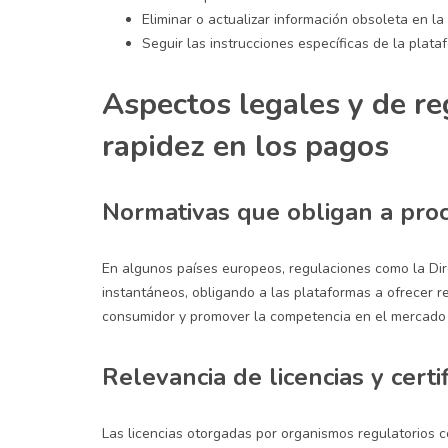
Eliminar o actualizar información obsoleta en la
Seguir las instrucciones específicas de la plataf
Aspectos legales y de re
rapidez en los pagos
Normativas que obligan a proc
En algunos países europeos, regulaciones como la Dir
instantáneos, obligando a las plataformas a ofrecer r
consumidor y promover la competencia en el mercado 
Relevancia de licencias y certif
Las licencias otorgadas por organismos regulatorios