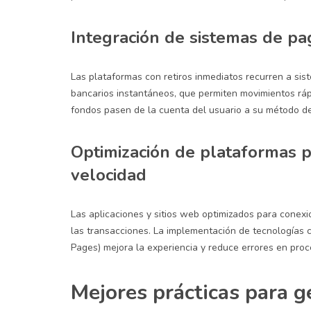
Integración de sistemas de pa
Las plataformas con retiros inmediatos recurren a sis
bancarios instantáneos, que permiten movimientos rápi
fondos pasen de la cuenta del usuario a su método d
Optimización de plataformas p
velocidad
Las aplicaciones y sitios web optimizados para conexi
las transacciones. La implementación de tecnología
Pages) mejora la experiencia y reduce errores en proce
Mejores prácticas para g