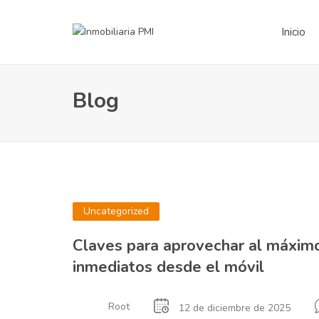
Inicio
Blog
Uncategorized
Claves para aprovechar al máximo
inmediatos desde el móvil
Root
12 de diciembre de 2025