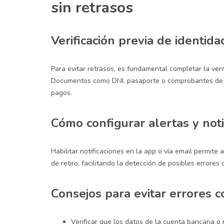
sin retrasos
Verificación previa de identid
Para evitar retrasos, es fundamental completar la verifi
Documentos como DNI, pasaporte o comprobantes de do
pagos.
Cómo configurar alertas y noti
Habilitar notificaciones en la app o vía email permit
de retiro, facilitando la detección de posibles errores
Consejos para evitar errores 
Verificar que los datos de la cuenta bancaria o