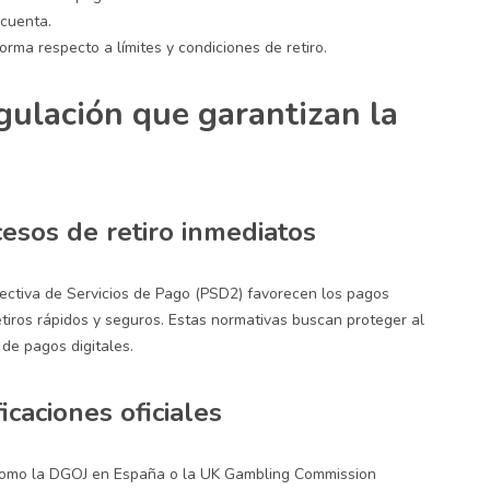
 cuenta.
orma respecto a límites y condiciones de retiro.
gulación que garantizan la
esos de retiro inmediatos
ectiva de Servicios de Pago (PSD2) favorecen los pagos
etiros rápidos y seguros. Estas normativas buscan proteger al
de pagos digitales.
icaciones oficiales
 como la DGOJ en España o la UK Gambling Commission