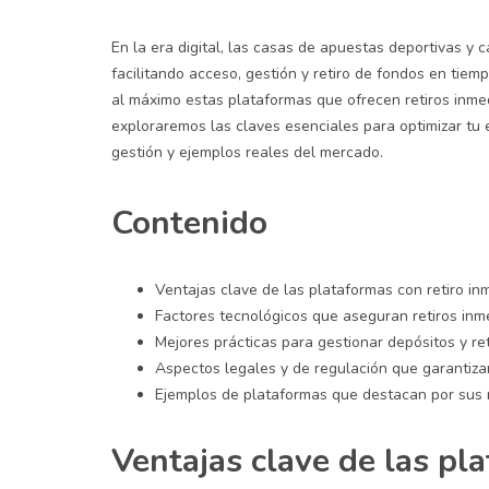
En la era digital, las casas de apuestas deportivas y 
facilitando acceso, gestión y retiro de fondos en tiem
al máximo estas plataformas que ofrecen retiros inmed
exploraremos las claves esenciales para optimizar tu 
gestión y ejemplos reales del mercado.
Contenido
Ventajas clave de las plataformas con retiro in
Factores tecnológicos que aseguran retiros inme
Mejores prácticas para gestionar depósitos y ret
Aspectos legales y de regulación que garantiza
Ejemplos de plataformas que destacan por sus r
Ventajas clave de las pl